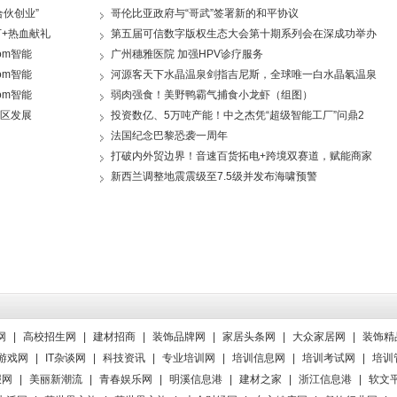
伙创业”
哥伦比亚政府与“哥武”签署新的和平协议
+热血献礼
第五届可信数字版权生态大会第十期系列会在深成功举办
dom智能
广州穗雅医院 加强HPV诊疗服务
dom智能
河源客天下水晶温泉剑指吉尼斯，全球唯一白水晶氡温泉
dom智能
弱肉强食！美野鸭霸气捕食小龙虾（组图）
区发展
投资数亿、5万吨产能！中之杰凭“超级智能工厂”问鼎2
法国纪念巴黎恐袭一周年
打破内外贸边界！音速百货拓电+跨境双赛道，赋能商家
新西兰调整地震震级至7.5级并发布海啸预警
网
|
高校招生网
|
建材招商
|
装饰品牌网
|
家居头条网
|
大众家居网
|
装饰精
c游戏网
|
IT杂谈网
|
科技资讯
|
专业培训网
|
培训信息网
|
培训考试网
|
培训
报网
|
美丽新潮流
|
青春娱乐网
|
明溪信息港
|
建材之家
|
浙江信息港
|
软文