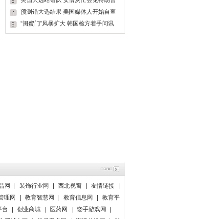
美国大选站错队 安倍匆忙会见特朗普
还
预测错大选结果 美国媒体人开始自查
反
“闺蜜门”风暴扩大 韩国检方着手问讯
品网
|
装饰行业网
|
西北视窗
|
友情链接
|
管理网
|
教育智慧网
|
教育信息网
|
教育平
平台
|
创业商城
|
医药网
|
饶手游戏网
|