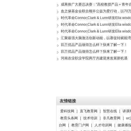
成果推广大赛总决赛：“高校教授产品＋青年合
血之缘基金会联合顺丰公益为爱行动，以70万
时代革命Connor,Clark & Lunn研发Ella wis
时代革命Connor,Clark & Lunn研发Ella wis
时代革命Connor,Clark & Lunn研发Ella wis
汇聚最强大脑激活创新动能，以赛促转赋能湾
玑兰优品产品做得怎么样？快来了解一下！
玑兰优品产品做得怎么样？快来了解一下！
河南农业职业学院两厅共建迎来发展新机遇
友情链接
爱科技网
|
直飞教育网
|
智慧在线
|
讲课
教育头条网
|
技术培训
|
非凡教育网
|
u
台网
|
教育门户网
|
人才培训网
|
健康播