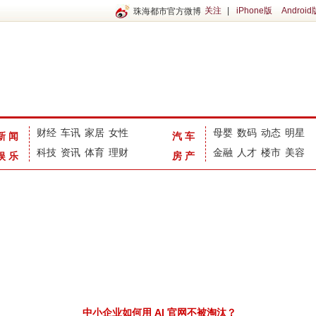
关注
|
iPhone版
Android
珠海都市官方微博
财经
车讯
家居
女性
母婴
数码
动态
明星
新闻
汽车
科技
资讯
体育
理财
金融
人才
楼市
美容
娱乐
房产
中小企业如何用 AI 官网不被淘汰？