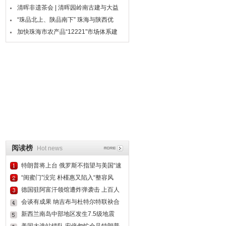
清晖非遗茶会 | 清晖园岭南古建与大益
“珠品北上、陕品南下” 珠海与陕西优
加快珠海市农产品“12221”市场体系建
阅读榜
Hot news
特朗普将上台 俄罗斯不指望与美国“速
“闺蜜门”没完 朴槿惠又陷入“整容风
德国驻阿富汗领馆遭炸弹袭击 上百人
死
会谈有成果 纳吉布与杜特尔特联袂合
唱
新西兰南岛中部地区发生7.5级地震