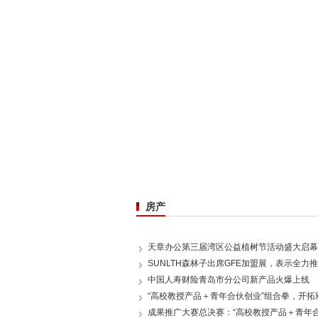
房产
天章办公第三届湾区公益植树节活动盛大启幕
SUNLTH森林子出席GFE加盟展，表示全力
中国人寿财险青岛市分公司新产品火爆上线
“高校教授产品＋青年合伙创业”组合拳，开拓
成果推广大赛总决赛：“高校教授产品＋青年合