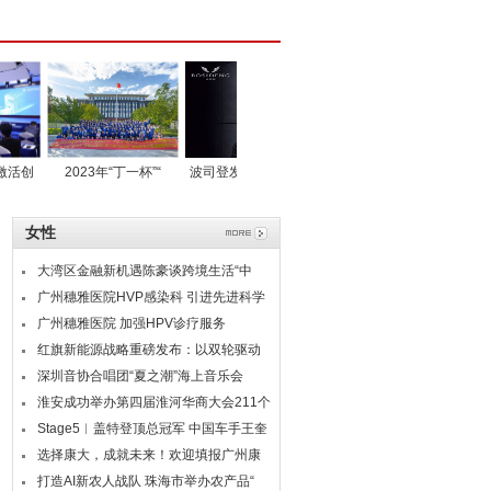
23年“丁一杯”“
波司登发布2016中期
空气制水机发明人吴
女性
大湾区金融新机遇陈豪谈跨境生活“中
广州穗雅医院HVP感染科 引进先进科学
广州穗雅医院 加强HPV诊疗服务
红旗新能源战略重磅发布：以双轮驱动
深圳音协合唱团“夏之潮”海上音乐会
淮安成功举办第四届淮河华商大会211个
Stage5︱盖特登顶总冠军 中国车手王奎
选择康大，成就未来！欢迎填报广州康
打造AI新农人战队 珠海市举办农产品“