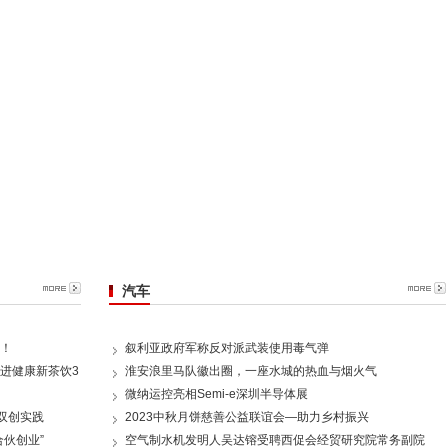
汽车
！
叙利亚政府军称反对派武装使用毒气弹
推进健康新茶饮3
淮安浪里马队徽出圈，一座水城的热血与烟火气
微纳运控亮相Semi-e深圳半导体展
双创实践
2023中秋月饼慈善公益联谊会—助力乡村振兴
伙创业”
空气制水机发明人吴达镕受聘西促会经贸研究院常务副院