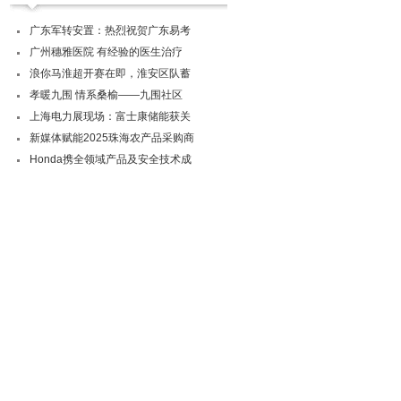
广东军转安置：热烈祝贺广东易考
广州穗雅医院 有经验的医生治疗
浪你马淮超开赛在即，淮安区队蓄
孝暖九围 情系桑榆——九围社区
上海电力展现场：富士康储能获关
新媒体赋能2025珠海农产品采购商
Honda携全领域产品及安全技术成
会
Stage5︱盖特登顶总冠军 中国车
浪你马淮超开赛在即，