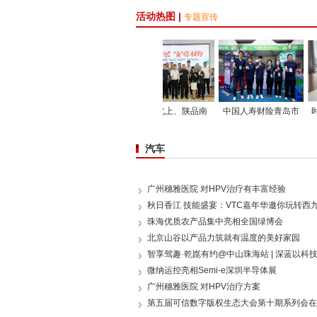
活动热图 |
专题宣传
选择康大，成就未
“珠品北上、陕品南
中国人寿财险青岛市
时代革命Connor
汽车
广州穗雅医院 对HPV治疗有丰富经验
秋日香江 技能盛宴：VTC嘉年华邀你玩转西
珠海优质农产品集中亮相全国绿博会
北京山谷以产品力筑就有温度的美好家园
智享驾趣·乾崑有约@中山珠海站 | 深蓝以科
微纳运控亮相Semi-e深圳半导体展
广州穗雅医院 对HPV治疗方案
第五届可信数字版权生态大会第十期系列会在