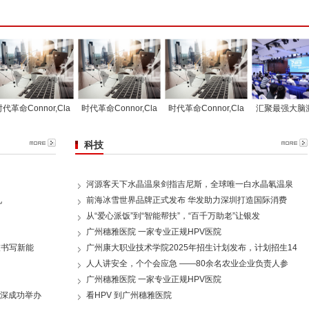
,Cla
时代革命Connor,Cla
时代革命Connor,Cla
汇聚最强大脑激活创
20
科技
河源客天下水晶温泉剑指吉尼斯，全球唯一白水晶氡温泉
九
前海冰雪世界品牌正式发布 华发助力深圳打造国际消费
从“爱心派饭”到“智能帮扶”，“百千万助老”让银发
广州穗雅医院 一家专业正规HPV医院
技书写新能
广州康大职业技术学院2025年招生计划发布，计划招生14
人人讲安全，个个会应急 ——80余名农业企业负责人参
广州穗雅医院 一家专业正规HPV医院
深成功举办
看HPV 到广州穗雅医院