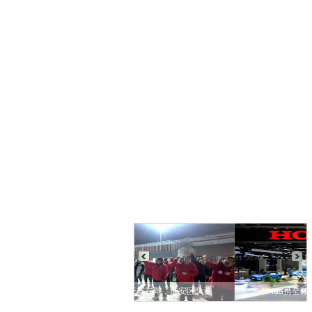
你马淮超开赛在即，淮安区队蓄
Honda携全领域产品及安全技术成