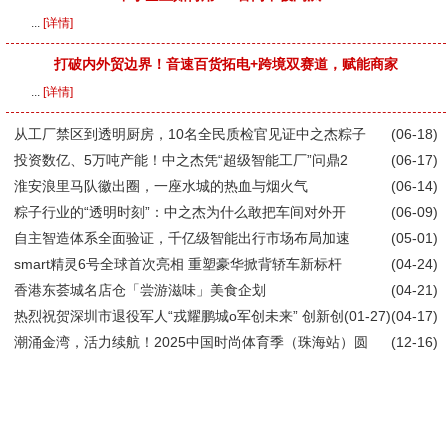
...
[详情]
打破内外贸边界！音速百货拓电+跨境双赛道，赋能商家
...
[详情]
从工厂禁区到透明厨房，10名全民质检官见证中之杰粽子
(06-18)
投资数亿、5万吨产能！中之杰凭“超级智能工厂”问鼎2
(06-17)
淮安浪里马队徽出圈，一座水城的热血与烟火气
(06-14)
粽子行业的“透明时刻”：中之杰为什么敢把车间对外开
(06-09)
自主智造体系全面验证，千亿级智能出行市场布局加速
(05-01)
smart精灵6号全球首次亮相 重塑豪华掀背轿车新标杆
(04-24)
香港东荟城名店仓「尝游滋味」美食企划
(04-21)
热烈祝贺深圳市退役军人“戎耀鹏城o军创未来” 创新创
(01-27)
(04-17)
潮涌金湾，活力续航！2025中国时尚体育季（珠海站）圆
(12-16)
前海冰雪世界品牌正式发布 华发
淮安成功举办第四届淮河华商大